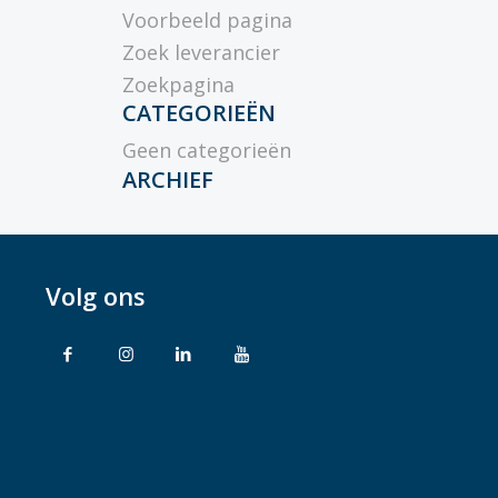
Voorbeeld pagina
Zoek leverancier
Zoekpagina
CATEGORIEËN
Geen categorieën
ARCHIEF
Volg ons