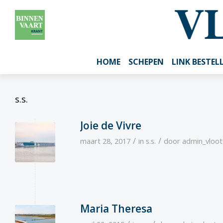
HOME
SCHEPEN
LINK BESTEL
s.s.
Joie de Vivre
/
/
maart 28, 2017
in
s.s.
door
admin_vloo
Maria Theresa