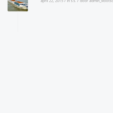
/
/
april 22, 2015
in
s.s.
door
admin_vloots