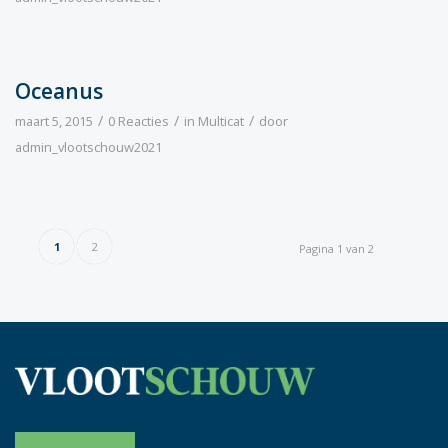
Oceanus
/
/
/
maart 5, 2015
0 Reacties
in
Multicat
door
admin_vlootschouw2021
1
2
Pagina 1 van 2