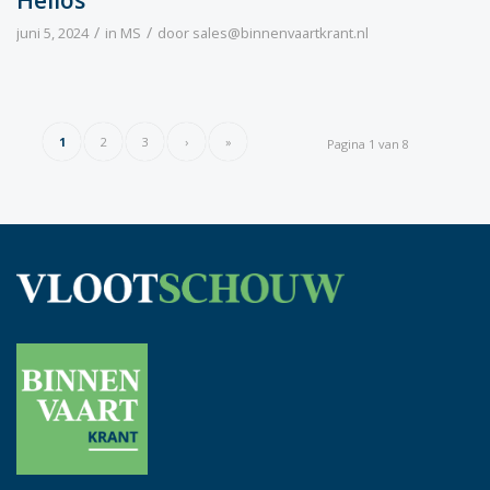
/
/
juni 5, 2024
in
MS
door
sales@binnenvaartkrant.nl
1
2
3
›
»
Pagina 1 van 8