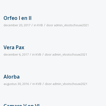
Orfeo I en II
/
/
december 20, 2017
in
KVB
door
admin_vlootschouw2021
Vera Pax
/
/
december 6, 2017
in
KVB
door
admin_vlootschouw2021
Alorba
/
/
augustus 30, 2016
in
KVB
door
admin_vlootschouw2021
Camaro V en VI