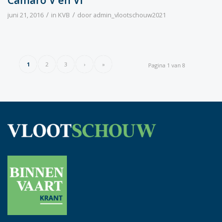
/
/
juni 21, 2016
in
KVB
door
admin_vlootschouw2021
1
2
3
›
»
Pagina 1 van 8