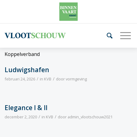
Koppelverband
Ludwigshafen
/
/
februari 24, 2026
in
KVB
door
vormgeving
Elegance I & II
/
/
december 2, 2020
in
KVB
door
admin_vlootschouw2021