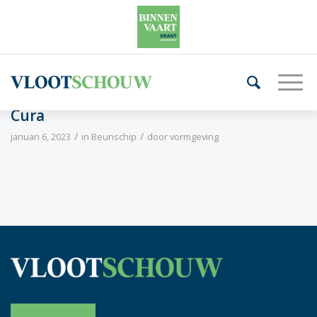
Cura
/
/
januari 6, 2023
in
Beunschip
door
vormgeving