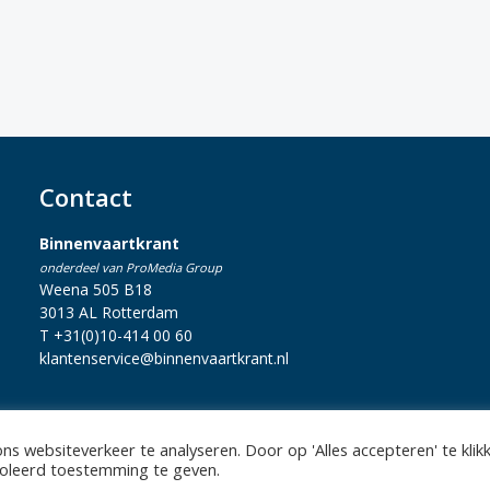
Contact
Binnenvaartkrant
onderdeel van ProMedia Group
Weena 505 B18
3013 AL Rotterdam
T +31(0)10-414 00 60
klantenservice@binnenvaartkrant.nl
s websiteverkeer te analyseren. Door op 'Alles accepteren' te klik
statement
|
Sitemap
|
Disclaimer
| Copyright 2026 Alle rechten voo
troleerd toestemming te geven.