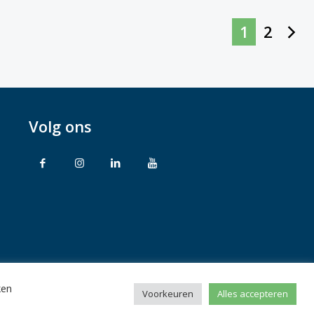
1
2
Volg ons
ken
rbehouden
Voorkeuren
Alles accepteren