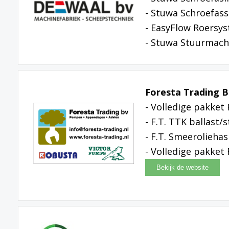
- Stuwa Schroefass
- EasyFlow Roersy
- Stuwa Stuurmach
Foresta Trading B
- Volledige pakke
- F.T. TTK ballast/
- F.T. Smeerolieha
- Volledige pakket