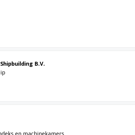
hipbuilding B.V.
hip
endeks en machinekamers