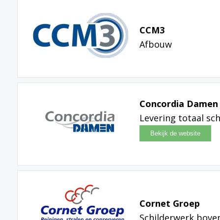
CCM3
Afbouw
Concordia Damen S
Levering totaal sc
Cornet Groep
Schilderwerk bov