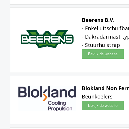
Beerens B.V.
- Enkel uitschuifb
- Dakradarmast t
- Stuurhuistrap
Blokland Non Ferr
Beunkoelers