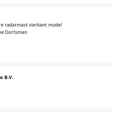
are radarmast vierkant model
ype Dortsman
o B.V.