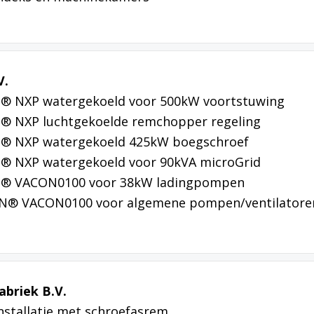
V.
N® NXP watergekoeld voor 500kW voortstuwing
® NXP luchtgekoelde remchopper regeling
N® NXP watergekoeld 425kW boegschroef
® NXP watergekoeld voor 90kVA microGrid
N® VACON0100 voor 38kW ladingpompen
ON® VACON0100 voor algemene pompen/ventilatore
briek B.V.
nstallatie met schroefasrem