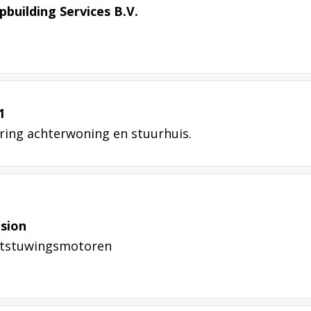
pbuilding Services B.V.
1
ring achterwoning en stuurhuis.
lsion
rtstuwingsmotoren