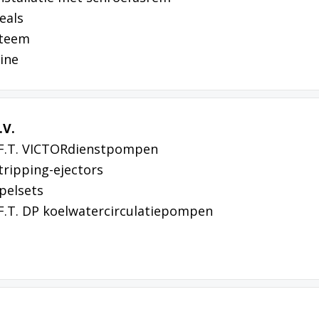
eals
steem
ine
.V.
t F.T. VICTORdienstpompen
stripping-ejectors
spelsets
 F.T. DP koelwatercirculatiepompen