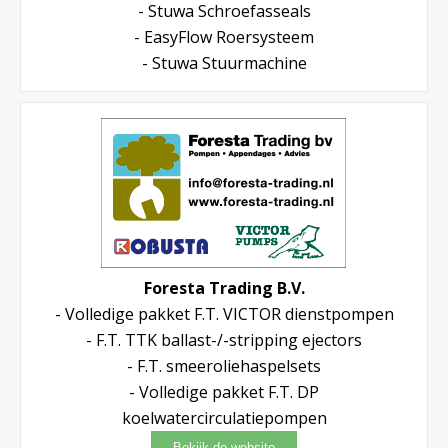
- Stuwa Schroefasseals
- EasyFlow Roersysteem
- Stuwa Stuurmachine
Foresta Trading B.V.
- Volledige pakket F.T. VICTOR dienstpompen
- F.T. TTK ballast-/-stripping ejectors
- F.T. smeeroliehaspelsets
- Volledige pakket F.T. DP
koelwatercirculatiepompen