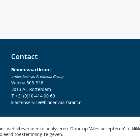
Contact
Binnenvaartkrant
onderdeel van ProMedia Group
Weena 505 B18
3013 AL Rotterdam
T +31(0)10-414 00 60
klantenservice@binnenvaartkrant.nl
s websiteverkeer te analyseren. Door op 'Alles accepteren' te klik
statement
|
Sitemap
|
Disclaimer
| Copyright 2026 Alle rechten voo
troleerd toestemming te geven.