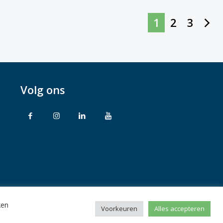
1
2
3
Volg ons
ken
rbehouden
Voorkeuren
Alles accepteren