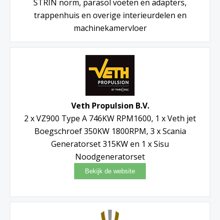
STRIN norm, parasol voeten en adapters,
trappenhuis en overige interieurdelen en
machinekamervloer
Veth Propulsion B.V.
2 x VZ900 Type A 746KW RPM1600, 1 x Veth jet
Boegschroef 350KW 1800RPM, 3 x Scania
Generatorset 315KW en 1 x Sisu
Noodgeneratorset