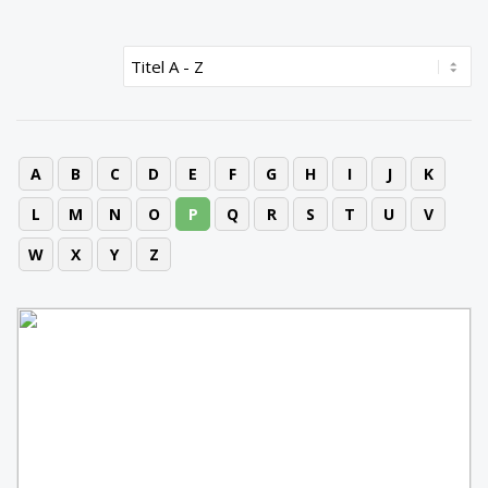
A
B
C
D
E
F
G
H
I
J
K
L
M
N
O
P
Q
R
S
T
U
V
W
X
Y
Z