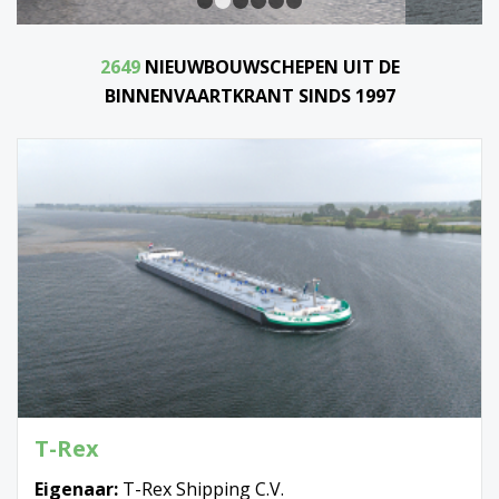
1
2
3
4
5
6
2649
NIEUWBOUWSCHEPEN UIT DE
BINNENVAARTKRANT SINDS 1997
T-Rex
Eigenaar:
T-Rex Shipping C.V.