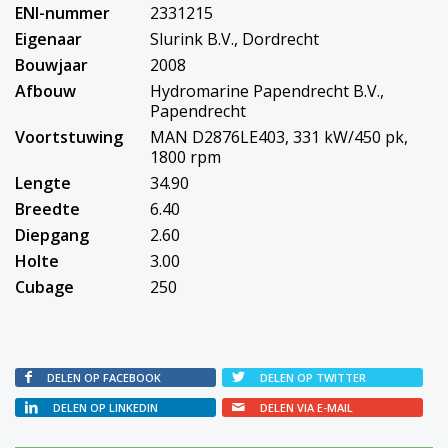
ENI-nummer
2331215
Eigenaar
Slurink B.V., Dordrecht
Bouwjaar
2008
Afbouw
Hydromarine Papendrecht B.V.,
Papendrecht
Voortstuwing
MAN D2876LE403, 331 kW/450 pk,
1800 rpm
Lengte
34.90
Breedte
6.40
Diepgang
2.60
Holte
3.00
Cubage
250
DELEN OP FACEBOOK
DELEN OP TWITTER
DELEN OP LINKEDIN
DELEN VIA E-MAIL