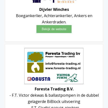
Dijvler Winches
Boegankerlier, Achterankerlier, Ankers en
Ankerdraden.
Foresta Trading B.V.
- F.T. Victor dekwas & ballastpompen in de dubbel
gelagerde BiBlock uitvoering
- F.T. Giudici nazuig-ejectors