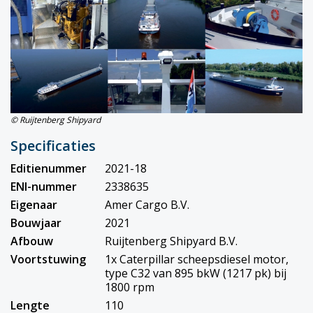
© Ruijtenberg Shipyard
Specificaties
Editienummer
2021-18
ENI-nummer
2338635
Eigenaar
Amer Cargo B.V.
Bouwjaar
2021
Afbouw
Ruijtenberg Shipyard B.V.
Voortstuwing
1x Caterpillar scheepsdiesel motor,
type C32 van 895 bkW (1217 pk) bij
1800 rpm
Lengte
110