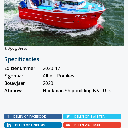
© Flying Focus
Specificaties
Editienummer
2020-17
Eigenaar
Albert Romkes
Bouwjaar
2020
Afbouw
Hoekman Shipbuilding B.V., Urk
DELEN OP FACEBOOK
DELEN OP TWITTER
DELEN OP LINKEDIN
DELEN VIA E-MAIL