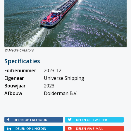
© Media Creators
Specificaties
Editienummer
2023-12
Eigenaar
Universe Shipping
Bouwjaar
2023
Afbouw
Dolderman B.V.
DELEN OP FACEBOOK
DELEN OP TWITTER
DELEN OP LINKEDIN
DELEN VIA E-MAIL