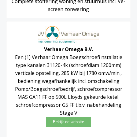
Complete stoffering woning en stuurhuis incl. Ve-
screen zonwering
Verhaar Omega B.V.
Een (1) Verhaar Omega Boegschroefi nstallatie
type kanalen 31120-4k (schroefdiam 1200mm)
verticale opstelling, 285 kW bij 1780 omw/min.,
bediening wegafhankelijk incl. omschakeling
Pomp/Boegschroefbedrijf, schroefcompressor
MAS GA11 FF op 500L Lloyds gekeurde ketel,
schroefcompressor G5 FF t.b.v. nabehandeling
Stage V