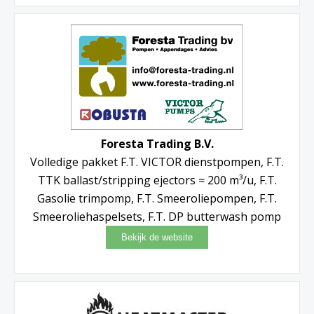
Foresta Trading B.V.
Volledige pakket F.T. VICTOR dienstpompen, F.T.
TTK ballast/stripping ejectors ≈ 200 m³/u, F.T.
Gasolie trimpomp, F.T. Smeeroliepompen, F.T.
Smeeroliehaspelsets, F.T. DP butterwash pomp