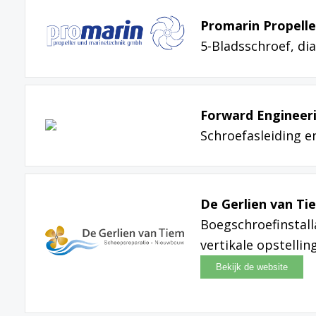
Promarin Propell
5-Bladsschroef, d
Forward Engineer
Schroefasleiding e
De Gerlien van Ti
Boegschroefinstall
vertikale opstellin