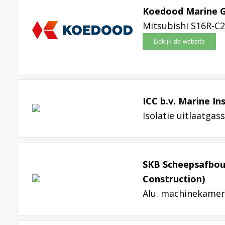
Koedood Marine 
Mitsubishi S16R-C
ICC b.v. Marine In
Isolatie uitlaatga
SKB Scheepsafbouw
Construction)
Alu. machinekamer