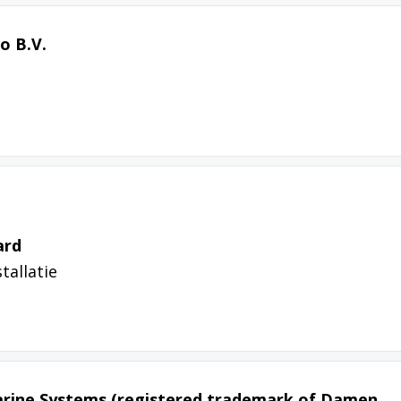
o B.V.
ard
tallatie
arine Systems (registered trademark of Damen