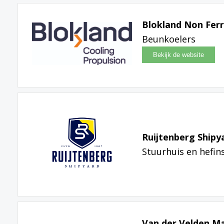
Blokland Non Ferr
Beunkoelers
Ruijtenberg Shipy
Stuurhuis en hefins
Van der Velden M