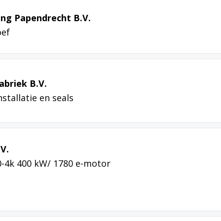
ing Papendrecht B.V.
oef
briek B.V.
tallatie en seals
V.
-4k 400 kW/ 1780 e-motor