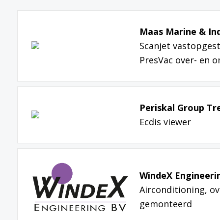
Maas Marine & Ind
Scanjet vastopgest
PresVac over- en o
Periskal Group T
Ecdis viewer
WindeX Engineerin
Airconditioning, o
gemonteerd