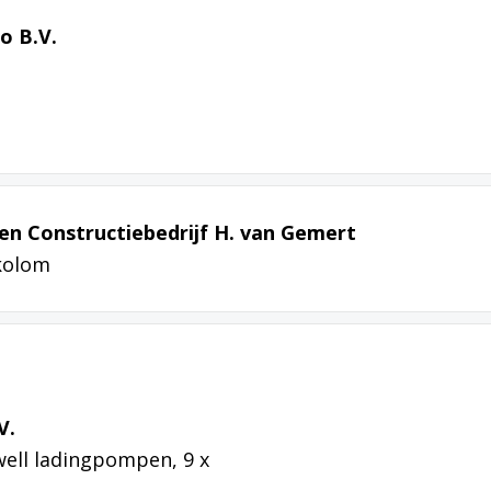
o B.V.
en Constructiebedrijf H. van Gemert
fkolom
V.
ell ladingpompen, 9 x