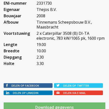
ENI-nummer
2331730
Eigenaar
Thejos B.V.
Bouwjaar
2008
Afbouw
Tinnemans Scheepsbouw B.V.,
Maasbracht
Voortstuwing
2 x Caterpillar 3508 (B) DI-TA
electronic, 783 kW/1065 pk, 1600 rpm
Lengte
19.00
Breedte
10.00
Diepgang
2.30
Holte
3.30
DELEN OP FACEBOOK
DELEN OP TWITTER
DELEN OP LINKEDIN
DELEN VIA E-MAIL