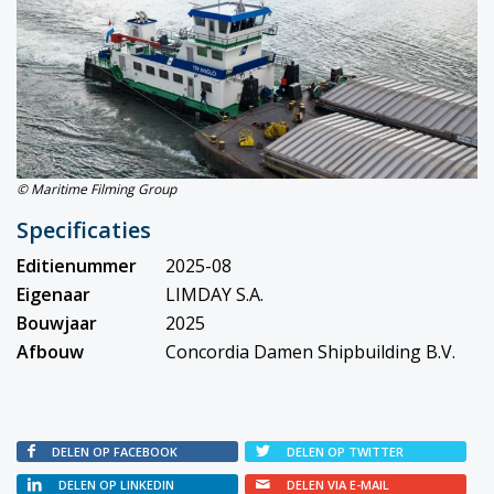
© Maritime Filming Group
Specificaties
Editienummer
2025-08
Eigenaar
LIMDAY S.A.
Bouwjaar
2025
Afbouw
Concordia Damen Shipbuilding B.V.
DELEN OP FACEBOOK
DELEN OP TWITTER
DELEN OP LINKEDIN
DELEN VIA E-MAIL