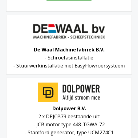
De Waal Machinefabriek B.V.
- Schroefasinstallatie
- Stuurwerkinstallatie met EasyFlowroersysteem
Dolpower B.V.
2 x DPJCB73 bestaande uit:
- JCB motor type 448-TGWA-72
- Stamford generator, type UCM274C1