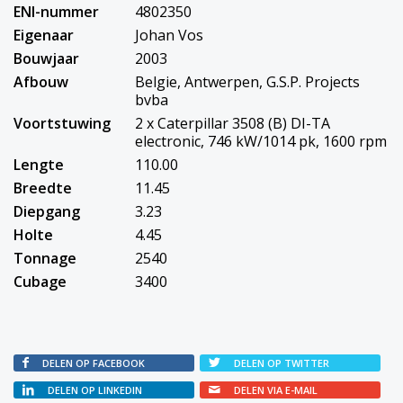
ENI-nummer
4802350
Eigenaar
Johan Vos
Bouwjaar
2003
Afbouw
Belgie, Antwerpen, G.S.P. Projects
bvba
Voortstuwing
2 x Caterpillar 3508 (B) DI-TA
electronic, 746 kW/1014 pk, 1600 rpm
Lengte
110.00
Breedte
11.45
Diepgang
3.23
Holte
4.45
Tonnage
2540
Cubage
3400
DELEN OP FACEBOOK
DELEN OP TWITTER
DELEN OP LINKEDIN
DELEN VIA E-MAIL