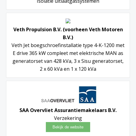
Isolatie uitlaatgassystemen
Veth Propulsion B.V. (voorheen Veth Motoren
B.V.)
Veth Jet boegschroefinstallatie type 4-K-1200 met
E drive 365 kW compleet met elektrische MAN as
generatorset van 428 kVa, 3 x Sisu generatorset,
2 x 60 kVa en 1 x 120 kVa
SAA Overvliet Assurantiemakelaars B.V.
Verzekering