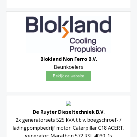
Blokland Non Ferro B.V.
Beunkoelers
De Ruyter Dieseltechniek B.V.
2x generatorsets 525 kVA t.b.v. boegschroef- /
ladingpompbedrijf motor: Caterpillar C18 ACERT,
generator: Marathon 572 RSL 4030. 1x