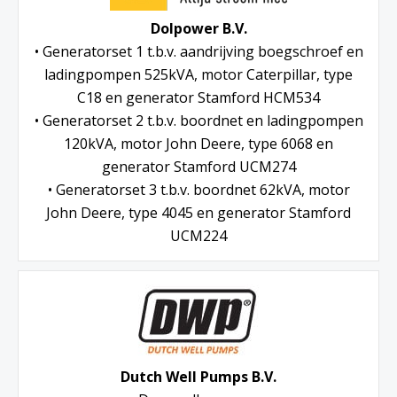
Dolpower B.V.
• Generatorset 1 t.b.v. aandrijving boegschroef en
ladingpompen 525kVA, motor Caterpillar, type
C18 en generator Stamford HCM534
• Generatorset 2 t.b.v. boordnet en ladingpompen
120kVA, motor John Deere, type 6068 en
generator Stamford UCM274
• Generatorset 3 t.b.v. boordnet 62kVA, motor
John Deere, type 4045 en generator Stamford
UCM224
Dutch Well Pumps B.V.