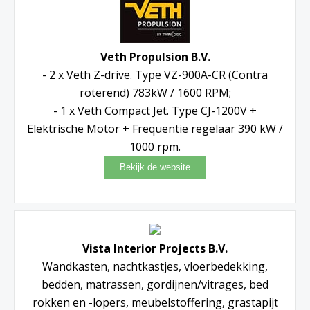
Veth Propulsion B.V.
- 2 x Veth Z-drive. Type VZ-900A-CR (Contra
roterend) 783kW / 1600 RPM;
- 1 x Veth Compact Jet. Type CJ-1200V +
Elektrische Motor + Frequentie regelaar 390 kW /
1000 rpm.
Vista Interior Projects B.V.
Wandkasten, nachtkastjes, vloerbedekking,
bedden, matrassen, gordijnen/vitrages, bed
rokken en -lopers, meubelstoffering, grastapijt