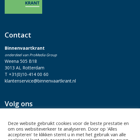
Contact
Binnenvaartkrant
onderdeel van ProMedia Group
Weena 505 B18
3013 AL Rotterdam
T +31(0)10-414 00 60
klantenservice@binnenvaartkrant.nl
Volg ons
Deze website gebruikt cookies voor de beste prestatie en
om ons websiteverkeer te analyseren. Door op 'Alles
accepteren' te klikken stemt u in met het gebruik van alle
cookies. U kunt ook gecontroleerd toestemming te geven.