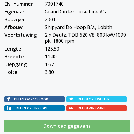
ENI-nummer
7001740
Eigenaar
Grand Circle Cruise Line AG
Bouwjaar
2001
Afbouw
Shipyard De Hoop B.V., Lobith
Voortstuwing
2 x Deutz, TDB 620 V8, 808 kW/1099
pk, 1800 rpm
Lengte
125.50
Breedte
11.40
Diepgang
1.67
Holte
3.80
DELEN OP FACEBOOK
DELEN OP TWITTER
DELEN OP LINKEDIN
DELEN VIA E-MAIL