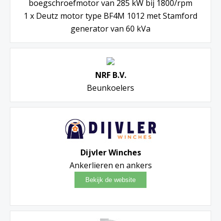
boegschroefmotor van 285 kW bij 1800/rpm
1 x Deutz motor type BF4M 1012 met Stamford
generator van 60 kVa
NRF B.V.
Beunkoelers
Dijvler Winches
Ankerlieren en ankers