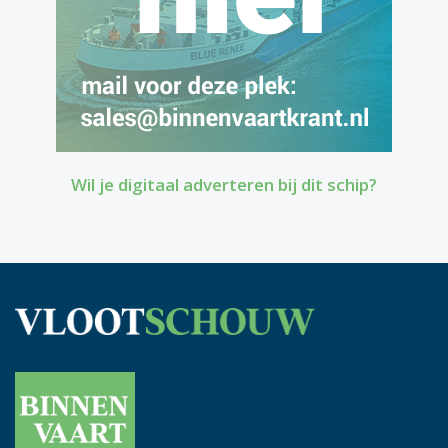
Wil je digitaal adverteren bij dit schip?