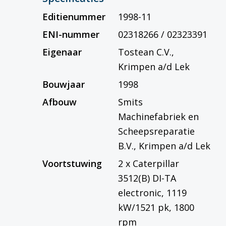
Editienummer
1998-11
ENI-nummer
02318266 / 02323391
Eigenaar
Tostean C.V.,
Krimpen a/d Lek
Bouwjaar
1998
Afbouw
Smits
Machinefabriek en
Scheepsreparatie
B.V., Krimpen a/d Lek
Voortstuwing
2 x Caterpillar
3512(B) DI-TA
electronic, 1119
kW/1521 pk, 1800
rpm