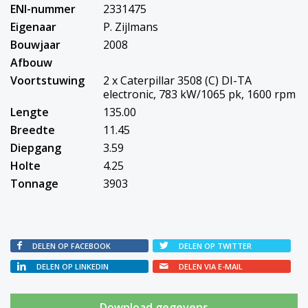
ENI-nummer
2331475
Eigenaar
P. Zijlmans
Bouwjaar
2008
Afbouw
Voortstuwing
2 x Caterpillar 3508 (C) DI-TA
electronic, 783 kW/1065 pk, 1600 rpm
Lengte
135.00
Breedte
11.45
Diepgang
3.59
Holte
4.25
Tonnage
3903
DELEN OP FACEBOOK
DELEN OP TWITTER
DELEN OP LINKEDIN
DELEN VIA E-MAIL