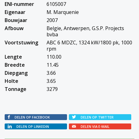
ENI-nummer
6105007
Eigenaar
M. Marquenie
Bouwjaar
2007
Afbouw
Belgie, Antwerpen, G.S.P. Projects
bvba
Voortstuwing
ABC 6 MDZC, 1324 kW/1800 pk, 1000
rpm
Lengte
110.00
Breedte
11.45
Diepgang
3.66
Holte
3.65
Tonnage
3279
DELEN OP FACEBOOK
DELEN OP TWITTER
DELEN OP LINKEDIN
DELEN VIA E-MAIL