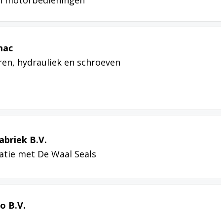
ch motorbedieningen
mac
en, hydrauliek en schroeven
briek B.V.
latie met De Waal Seals
o B.V.