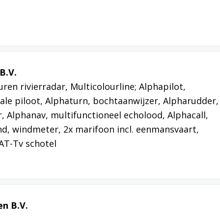
B.V.
ren rivierradar, Multicolourline; Alphapilot,
ale piloot, Alphaturn, bochtaanwijzer, Alpharudder,
, Alphanav, multifunctioneel echolood, Alphacall,
d, windmeter, 2x marifoon incl. eenmansvaart,
AT-Tv schotel
n B.V.