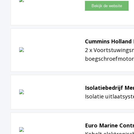
Cummins Holland 
2 x Voortstuwings
boegschroefmotore
Isolatiebedrijf M
Isolatie uitlaatsy
Euro Marine Contr