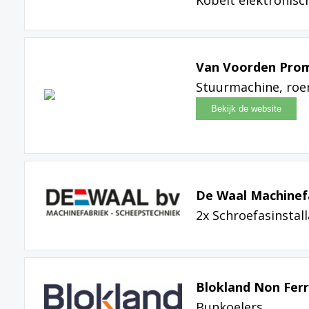
Kobelt elektronis
Van Voorden Pro
Stuurmachine, roer
De Waal Machinefa
2x Schroefasinstal
Blokland Non Ferr
Bunkoelers