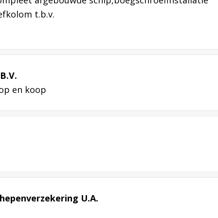
ompleet afgebouwde schip,boegschroefinstallatie
fkolom t.b.v.
B.V.
op en koop
hepenverzekering U.A.