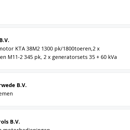
B.V.
motor KTA 38M2 1300 pk/1800toeren,2 x
n M11-2 345 pk, 2 x generatorsets 35 + 60 kVa
erwede B.V.
stemen
ols B.V.