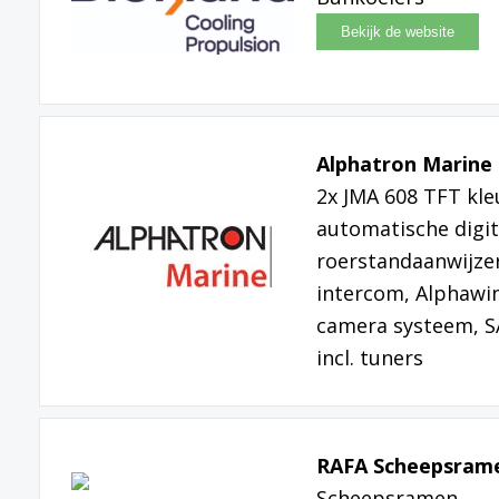
Alphatron Marine 
2x JMA 608 TFT kleu
automatische digit
roerstandaanwijzer
intercom, Alphawin
camera systeem, S
incl. tuners
RAFA Scheepsrame
Scheepsramen