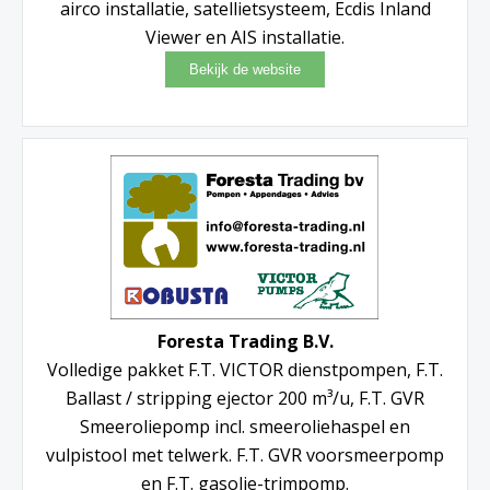
airco installatie, satellietsysteem, Ecdis Inland
Viewer en AIS installatie.
Foresta Trading B.V.
Volledige pakket F.T. VICTOR dienstpompen, F.T.
Ballast / stripping ejector 200 m³/u, F.T. GVR
Smeeroliepomp incl. smeeroliehaspel en
vulpistool met telwerk. F.T. GVR voorsmeerpomp
en F.T. gasolie-trimpomp.