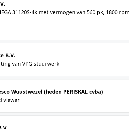
V.
EGA 31120S-4k met vermogen van 560 pk, 1800 rp
e B.V.
iting van VPG stuurwerk
resco Wuustwezel (heden PERISKAL cvba)
d viewer
B.V.