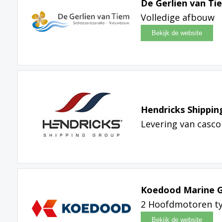
De Gerlien van Ti
Volledige afbouw
Hendricks Shippin
Levering van casco
Koedood Marine 
2 Hoofdmotoren ty