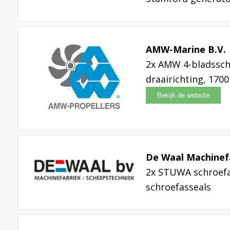
AMW-Marine B.V.
2x AMW 4-bladsschr
draairichting, 17
De Waal Machinefa
2x STUWA schroefa
schroefasseals