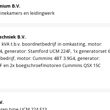
nium B.V.
hinekamers en leidingwerk
echniek B.V.
 kVA t.b.v. boordnetbedrijf in omkasting, motor:
, generator: Stamford UCM 224F, 1x generatorset 
tbedrijf, motor: Cummins 4BT 3.9G4, generator:
F en 2x boegschroefmotoren Cummins QSX 15C
V.
ren type UCM 224 F13