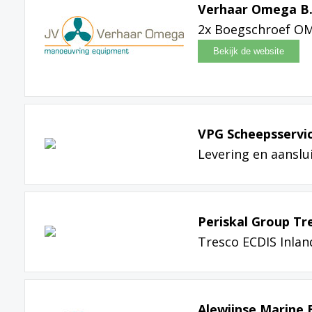
Verhaar Omega B.
2x Boegschroef OM
VPG Scheepsservic
Levering en aanslu
Periskal Group T
Tresco ECDIS Inlan
Alewijnse Marine 