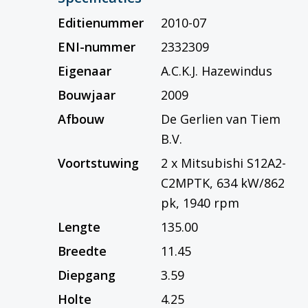
Editienummer
2010-07
ENI-nummer
2332309
Eigenaar
A.C.K.J. Hazewindus
Bouwjaar
2009
Afbouw
De Gerlien van Tiem
B.V.
Voortstuwing
2 x Mitsubishi S12A2-
C2MPTK, 634 kW/862
pk, 1940 rpm
Lengte
135.00
Breedte
11.45
Diepgang
3.59
Holte
4.25