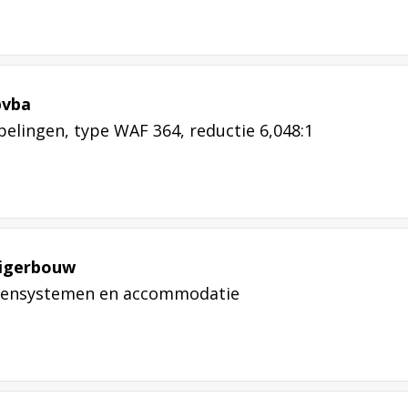
bvba
pelingen, type WAF 364, reductie 6,048:1
eigerbouw
assensystemen en accommodatie