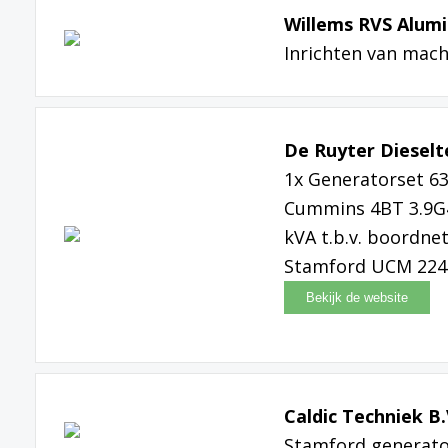
Willems RVS Alumi
Inrichten van mac
De Ruyter Dieselt
1x Generatorset 63
Cummins 4BT 3.9G4
kVA t.b.v. boordne
Stamford UCM 224
Caldic Techniek B.
Stamford generato