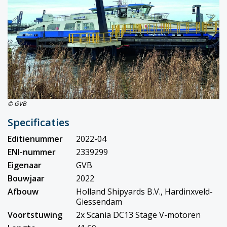
© GVB
Specificaties
Editienummer
2022-04
ENI-nummer
2339299
Eigenaar
GVB
Bouwjaar
2022
Afbouw
Holland Shipyards B.V., Hardinxveld-
Giessendam
Voortstuwing
2x Scania DC13 Stage V-motoren