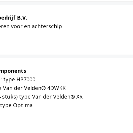
edrijf B.V.
ren voor en achterschip
omponents
: type HP7000
e Van der Velden® 4DWKK
(4 stuks) type Van der Velden® XR
s type Optima