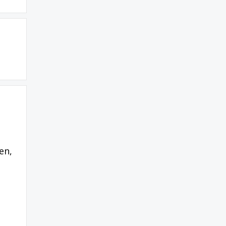
,
en,