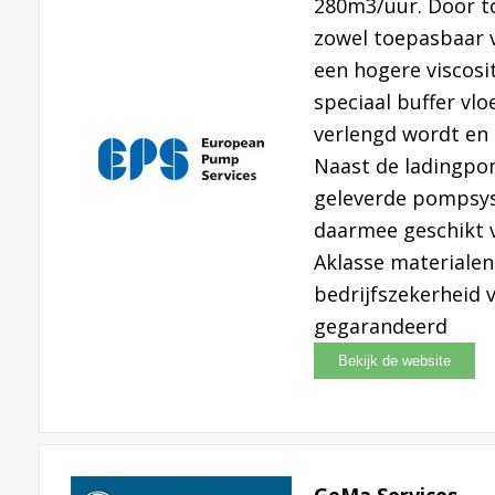
280m3/uur. Door t
zowel toepasbaar v
een hogere viscosi
speciaal buffer vlo
verlengd wordt en
Naast de ladingpom
geleverde pompsys
daarmee geschikt v
Aklasse materialen
bedrijfszekerheid
gegarandeerd