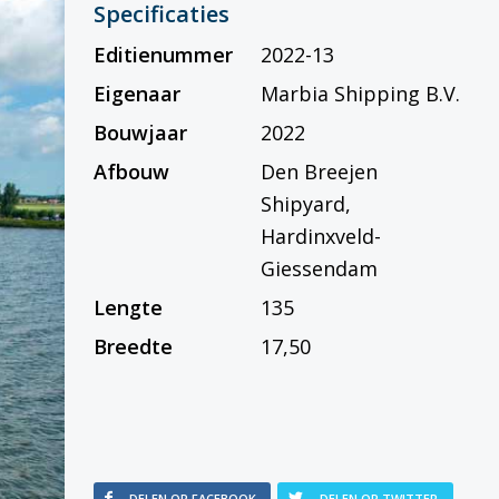
Specificaties
Editienummer
2022-13
Eigenaar
Marbia Shipping B.V.
Bouwjaar
2022
Afbouw
Den Breejen
Shipyard,
Hardinxveld-
Giessendam
Lengte
135
Breedte
17,50
DELEN OP FACEBOOK
DELEN OP TWITTER