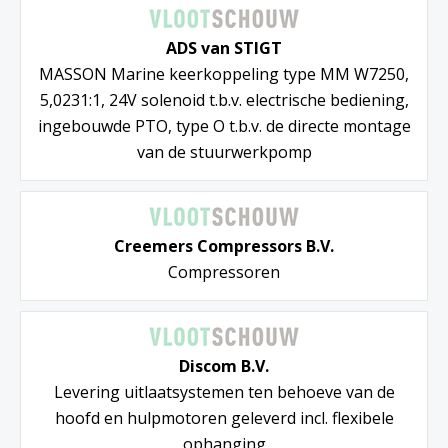
ADS van STIGT
MASSON Marine keerkoppeling type MM W7250,
5,0231:1, 24V solenoid t.b.v. electrische bediening,
ingebouwde PTO, type O t.b.v. de directe montage
van de stuurwerkpomp
Creemers Compressors B.V.
Compressoren
Discom B.V.
Levering uitlaatsystemen ten behoeve van de
hoofd en hulpmotoren geleverd incl. flexibele
ophanging