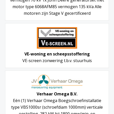
motor type 6068AFM85 vermogen 135 kVa Alle
motoren zijn Stage V gecertificeerd
VE-woning en scheepsstoffering
VE-screen zonwering t.b.v. stuurhuis
Verhaar Omega B.V.
Eén (1) Verhaar Omega Boegschroefinstallatie
type VBS1000sr (schroefdiam 1000mm) verticale
opstelling, 282 kW bij 1800 omw/min. en