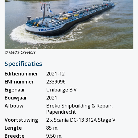
© Media Creators
Specificaties
Editienummer
2021-12
ENI-nummer
2339096
Eigenaar
Unibarge B.V.
Bouwjaar
2021
Afbouw
Breko Shipbuilding & Repair,
Papendrecht
Voortstuwing
2 x Scania DC-13 312A Stage V
Lengte
85 m.
Breedte
9,50 m.