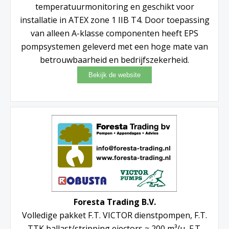
temperatuurmonitoring en geschikt voor
installatie in ATEX zone 1 IIB T4. Door toepassing
van alleen A-klasse componenten heeft EPS
pompsystemen geleverd met een hoge mate van
betrouwbaarheid en bedrijfszekerheid.
Foresta Trading B.V.
Volledige pakket F.T. VICTOR dienstpompen, F.T.
TTK ballast/stripping ejectors ≈ 200 m³/u, F.T.