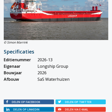
© Simon Marrink
Specificaties
Editienummer
2026-13
Eigenaar
Longship Group
Bouwjaar
2026
Afbouw
SaS Waterhuizen
DELEN OP FACEBOOK
DELEN OP TWITTER
DELEN OP LINKEDIN
DELEN VIA E-MAIL