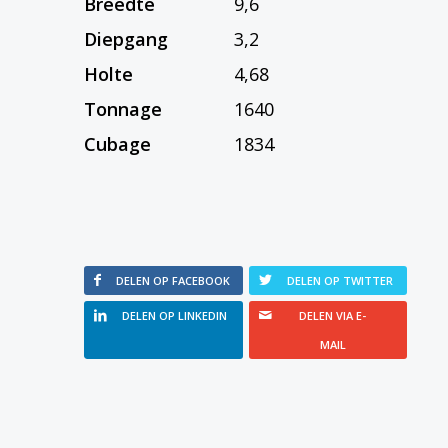
Breedte
9,6
Diepgang
3,2
Holte
4,68
Tonnage
1640
Cubage
1834
DELEN OP FACEBOOK
DELEN OP TWITTER
DELEN OP LINKEDIN
DELEN VIA E-
MAIL