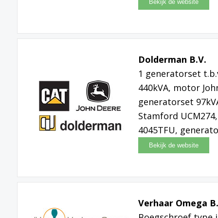
Dolderman B.V.
1 generatorset t.
440kVA, motor Joh
generatorset 97kV
Stamford UCM274, 
4045TFU, generat
Verhaar Omega B.
Boegschroef type 