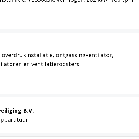
 overdrukinstallatie, ontgassingventilator,
latoren en ventilatieroosters
iliging B.V.
apparatuur