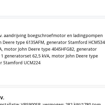
b.v. aandrijving boegschroefmotor en ladingpompen
n Deere type 6135AFM, generator Stamford HCM534
A, motor John Deere type 4045HFG82, generator
1 generatorset 62,5 kVA, motor John Deere type
or Stamford UCM224
V.
installatie: VBS900SR, vermogen: 282 kW/1780 tpm