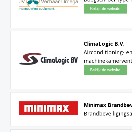
ClimaLogic B.V.
Airconditioning- en
machinekamerventi
Minimax Brandbeve
Brandbeveiligings