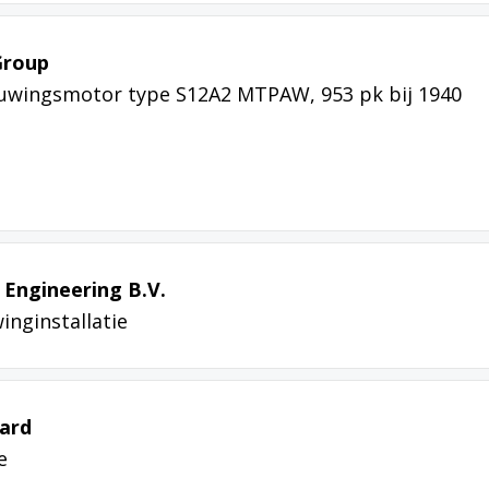
Group
tuwingsmotor type S12A2 MTPAW, 953 pk bij 1940
Engineering B.V.
inginstallatie
yard
e