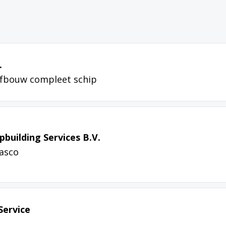
.
 afbouw compleet schip
pbuilding Services B.V.
casco
Service