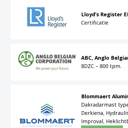
Lloyd’s Register 
Certificatie
ABC, Anglo Belgia
8DZC – 800 tpm.
Blommaert Alumin
Dakradarmast type 
Derkiena, Hydraul
Improval, Heklicht