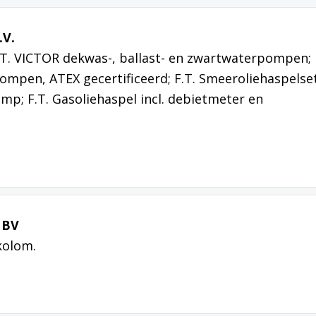
.V.
.T. VICTOR dekwas-, ballast- en zwartwaterpompen;
mpen, ATEX gecertificeerd; F.T. Smeeroliehaspelset
omp; F.T. Gasoliehaspel incl. debietmeter en
 BV
kolom.