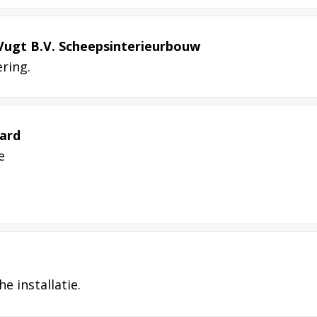
Vugt B.V. Scheepsinterieurbouw
ring.
yard
e
e installatie.