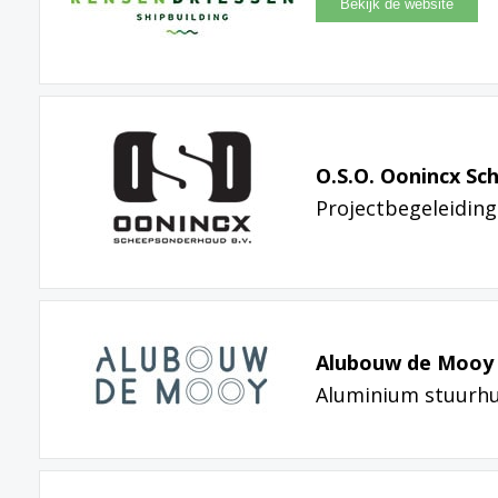
O.S.O. Oonincx Sc
Projectbegeleidin
Alubouw de Mooy 
Aluminium stuurh