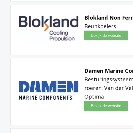
Blokland Non Ferr
Beunkoelers
Damen Marine C
Besturingssysteem
roeren: Van der Ve
Optima