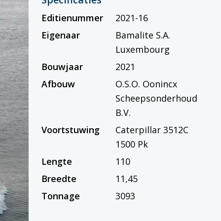
Editienummer
2021-16
Eigenaar
Bamalite S.A.
Luxembourg
Bouwjaar
2021
Afbouw
O.S.O. Oonincx
Scheepsonderhoud
B.V.
Voortstuwing
Caterpillar 3512C
1500 Pk
Lengte
110
Breedte
11,45
Tonnage
3093