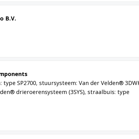
o B.V.
omponents
: type SP2700, stuursysteem: Van der Velden® 3DW
lden® drieroerensysteem (3SYS), straalbuis: type