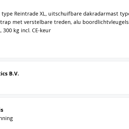
type Reintrade XL, uitschuifbare dakradarmast typ
trap met verstelbare treden, alu boordlichtvleugels
 300 kg incl. CE-keur
ics B.V.
is
nning