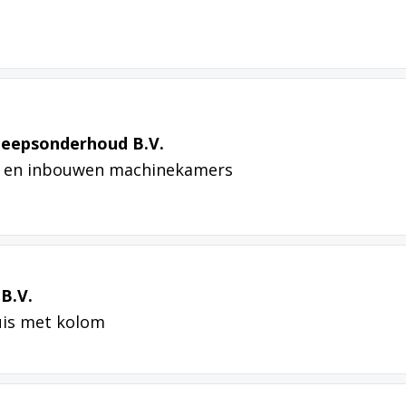
heepsonderhoud B.V.
g en inbouwen machinekamers
B.V.
uis met kolom