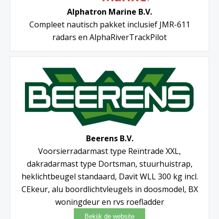
Alphatron Marine B.V.
Compleet nautisch pakket inclusief JMR-611
radars en AlphaRiverTrackPilot
Beerens B.V.
Voorsierradarmast type Reïntrade XXL,
dakradarmast type Dortsman, stuurhuistrap,
heklichtbeugel standaard, Davit WLL 300 kg incl.
CEkeur, alu boordlichtvleugels in doosmodel, BX
woningdeur en rvs roefladder