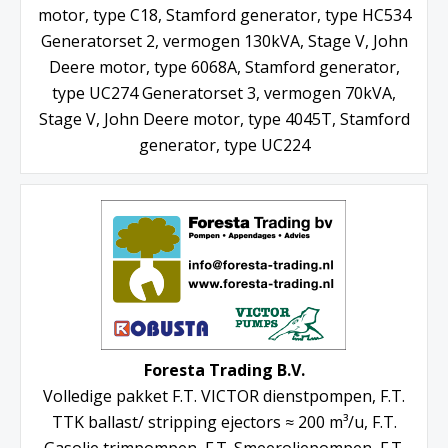
motor, type C18, Stamford generator, type HC534
Generatorset 2, vermogen 130kVA, Stage V, John
Deere motor, type 6068A, Stamford generator,
type UC274 Generatorset 3, vermogen 70kVA,
Stage V, John Deere motor, type 4045T, Stamford
generator, type UC224
Foresta Trading B.V.
Volledige pakket F.T. VICTOR dienstpompen, F.T.
TTK ballast/ stripping ejectors ≈ 200 m³/u, F.T.
Gasolie trimpompen, F.T. Smeeroliepompen, F.T.