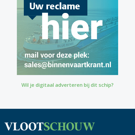
Wil je digitaal adverteren bij dit schip?