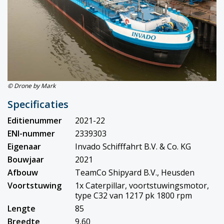
© Drone by Mark
Specificaties
Editienummer
2021-22
ENI-nummer
2339303
Eigenaar
Invado Schifffahrt B.V. & Co. KG
Bouwjaar
2021
Afbouw
TeamCo Shipyard B.V., Heusden
Voortstuwing
1x Caterpillar, voortstuwingsmotor,
type C32 van 1217 pk 1800 rpm
Lengte
85
Breedte
9,60