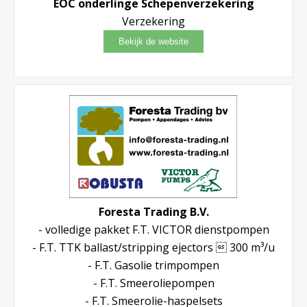
EOC onderlinge Schepenverzekering
Verzekering
Foresta Trading B.V.
- volledige pakket F.T. VICTOR dienstpompen
- F.T. TTK ballast/stripping ejectors  300 m³/u
- F.T. Gasolie trimpompen
- F.T. Smeeroliepompen
- F.T. Smeerolie-haspelsets