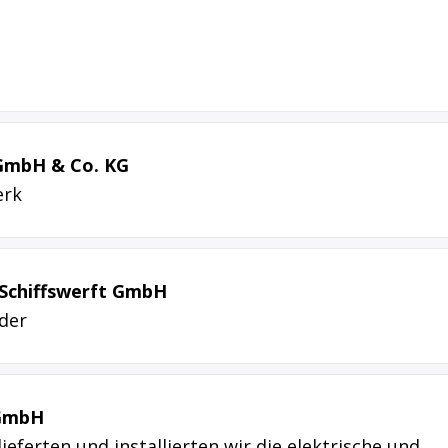
 GmbH & Co. KG
erk
 Schiffswerft GmbH
der
 GmbH
lieferten und installierten wir die elektrische und