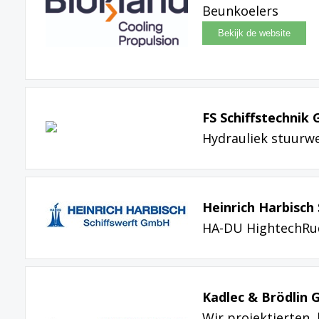
Beunkoelers
FS Schiffstechnik
Hydrauliek stuurw
Heinrich Harbisch
HA-DU HightechRu
Kadlec & Brödlin
Wir projektierten, 