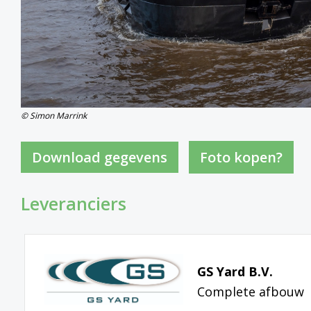
© Simon Marrink
Foto kopen?
Leveranciers
GS Yard B.V.
Complete afbouw