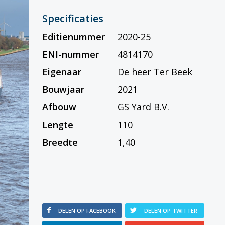
Specificaties
Editienummer
2020-25
ENI-nummer
4814170
Eigenaar
De heer Ter Beek
Bouwjaar
2021
Afbouw
GS Yard B.V.
Lengte
110
Breedte
1,40
DELEN OP FACEBOOK
DELEN OP TWITTER