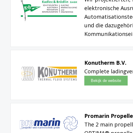
elektronische Ausr
Automatisationste
und die dazugehöri
Kommunikationsei
Konutherm B.V.
Complete ladingv
Promarin Propell
The 2 main propell
OPTIMA® propeller 