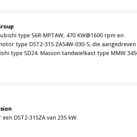
Group
subishi type S6R-MPTAW, 470 KW@1600 rpm en
motor type DST2-315 ZA54W-030-5, die aangedreven
ishi type SD24. Masson tandwielkast type MMW 345
lsion
r een DST2-315ZA van 235 kW.