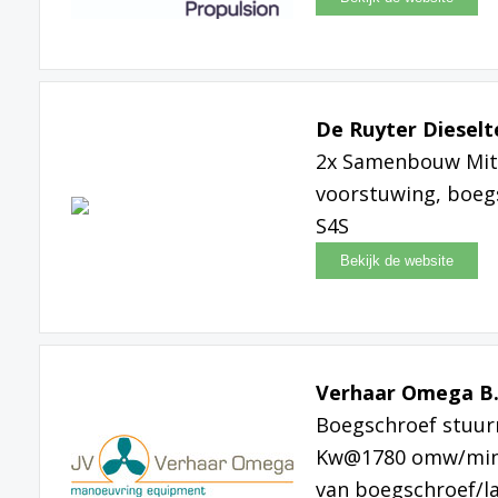
De Ruyter Dieselt
2x Samenbouw Mits
voorstuwing, boeg
S4S
Verhaar Omega B.
Boegschroef stuur
Kw@1780 omw/min h
van boegschroef/l