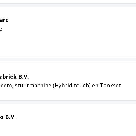
yard
e
briek B.V.
teem, stuurmachine (Hybrid touch) en Tankset
o B.V.