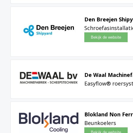
Den Breejen Ship
Schroefasinstallati
De Waal Machinefa
Easyflow® roersys
Blokland Non Ferr
Beunkoelers