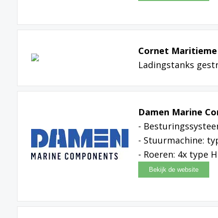
Cornet Maritieme 
Ladingstanks gest
Damen Marine C
- Besturingssystee
- Stuurmachine: t
- Roeren: 4x type