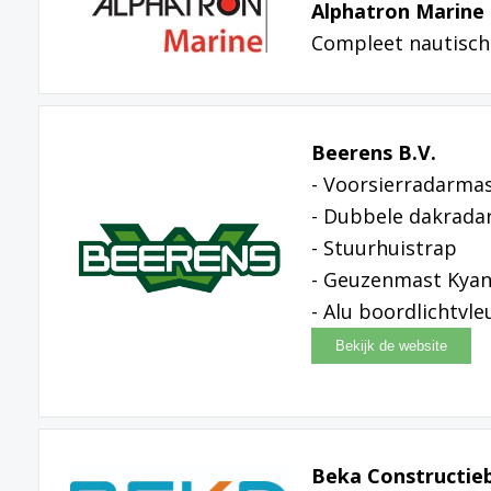
Alphatron Marine 
Compleet nautisch
Beerens B.V.
- Voorsierradarmas
- Dubbele dakrada
- Stuurhuistrap
- Geuzenmast Kya
- Alu boordlichtvl
Beka Constructieb