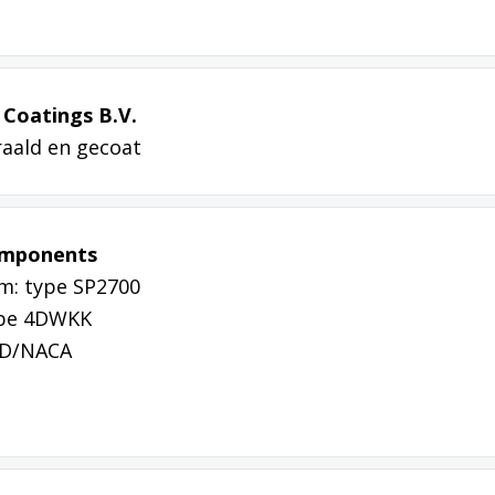
Coatings B.V.
raald en gecoat
omponents
m: type SP2700
ype 4DWKK
 HD/NACA