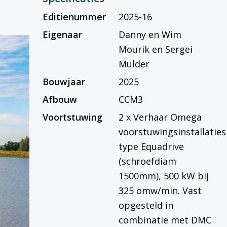
Editienummer
2025-16
Eigenaar
Danny en Wim
Mourik en Sergei
Mulder
Bouwjaar
2025
Afbouw
CCM3
Voortstuwing
2 x Verhaar Omega
voorstuwingsinstallaties
type Equadrive
(schroefdiam
1500mm), 500 kW bij
325 omw/min. Vast
opgesteld in
combinatie met DMC