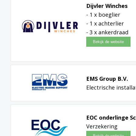
Dijvler Winches
- 1 x boeglier
- 1 x achterlier
- 3 x ankerdraad
EMS Group B.V.
Electrische installa
EOC onderlinge S
Verzekering