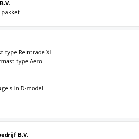
B.V.
 pakket
t type Reintrade XL
rmast type Aero
n
eugels in D-model
edrijf B.V.