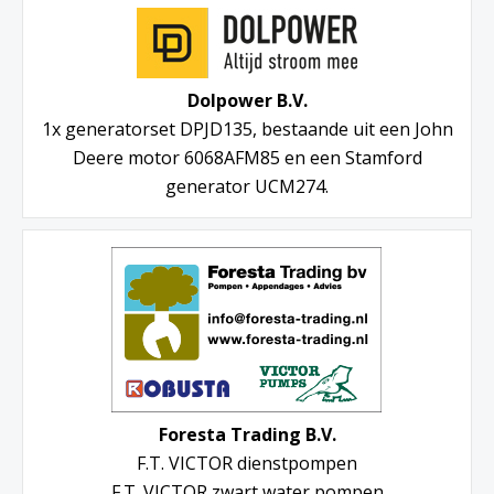
Dolpower B.V.
1x generatorset DPJD135, bestaande uit een John
Deere motor 6068AFM85 en een Stamford
generator UCM274.
Foresta Trading B.V.
F.T. VICTOR dienstpompen
F.T. VICTOR zwart water pompen