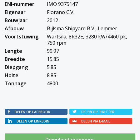
ENI-nummer
IMO 9375147
Eigenaar
Fiorano C.V.
Bouwjaar
2012
Afbouw
Bijlsma Shipyard B.V., Lemmer
Voortstuwing
Wärtsilä, 8R32E, 3280 kW/4460 pk,
750 rpm
Lengte
99.97
Breedte
15.85
Diepgang
5.85
Holte
8.85
Tonnage
4800
DELEN OP FACEBOOK
DELEN OP TWITTER
DELEN OP LINKEDIN
DELEN VIA E-MAIL