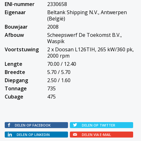
ENI-nummer
2330658
Eigenaar
Beltank Shipping N.V., Antwerpen
(België)
Bouwjaar
2008
Afbouw
Scheepswerf De Toekomst B.V.,
Waspik
Voortstuwing
2 x Doosan L126TIH, 265 kW/360 pk,
2000 rpm
Lengte
70.00 / 12.40
Breedte
5.70 / 5.70
Diepgang
2.50 / 1.60
Tonnage
735
Cubage
475
DELEN OP FACEBOOK
DELEN OP TWITTER
DELEN OP LINKEDIN
DELEN VIA E-MAIL