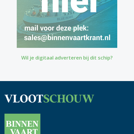
Wil je digitaal adverteren bij dit schip?