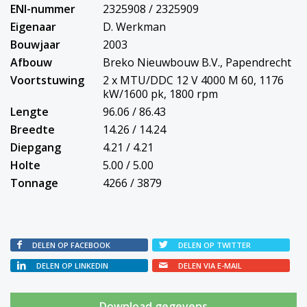
ENI-nummer
2325908 / 2325909
Eigenaar
D. Werkman
Bouwjaar
2003
Afbouw
Breko Nieuwbouw B.V., Papendrecht
Voortstuwing
2 x MTU/DDC 12 V 4000 M 60, 1176
kW/1600 pk, 1800 rpm
Lengte
96.06 / 86.43
Breedte
14.26 / 14.24
Diepgang
4.21 / 4.21
Holte
5.00 / 5.00
Tonnage
4266 / 3879
DELEN OP FACEBOOK
DELEN OP TWITTER
DELEN OP LINKEDIN
DELEN VIA E-MAIL