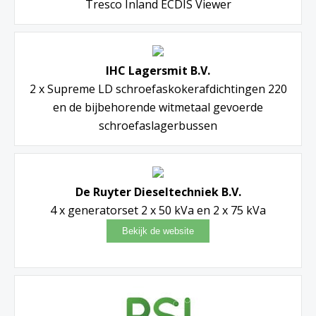
Tresco Inland ECDIS Viewer
IHC Lagersmit B.V.
2 x Supreme LD schroefaskokerafdichtingen 220
en de bijbehorende witmetaal gevoerde
schroefaslagerbussen
De Ruyter Dieseltechniek B.V.
4 x generatorset 2 x 50 kVa en 2 x 75 kVa