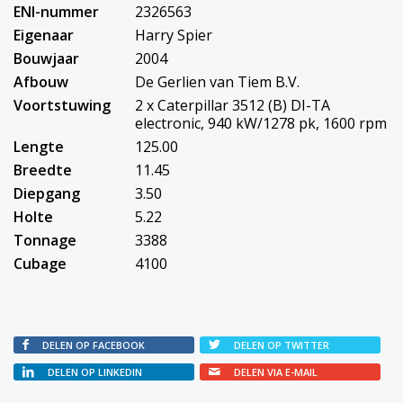
ENI-nummer
2326563
Eigenaar
Harry Spier
Bouwjaar
2004
Afbouw
De Gerlien van Tiem B.V.
Voortstuwing
2 x Caterpillar 3512 (B) DI-TA
electronic, 940 kW/1278 pk, 1600 rpm
Lengte
125.00
Breedte
11.45
Diepgang
3.50
Holte
5.22
Tonnage
3388
Cubage
4100
DELEN OP FACEBOOK
DELEN OP TWITTER
DELEN OP LINKEDIN
DELEN VIA E-MAIL